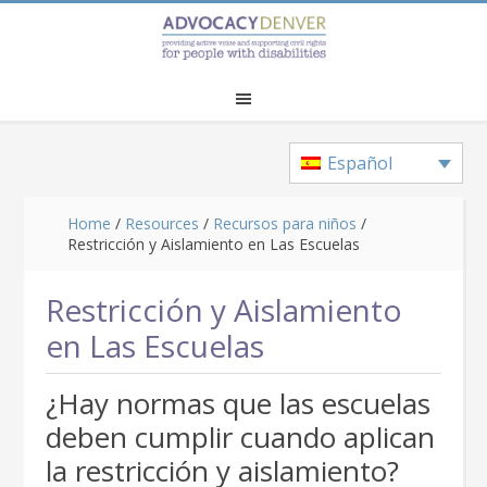
Skip
Skip
Skip
to
to
to
main
primary
footer
content
sidebar
Español
Home
/
Resources
/
Recursos para niños
/
Restricción y Aislamiento en Las Escuelas
Restricción y Aislamiento
en Las Escuelas
¿Hay normas que las escuelas
deben cumplir cuando aplican
la restricción y aislamiento?